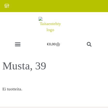
€
0,00
Käsintehdyt korut
Koti ja sisustus
Musta, 39
Ei tuotteita.