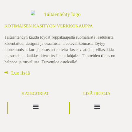
KOTIMAISEN KÄSITYÖN VERKKOKAUPPA
Taitaentehdyn kautta löydät roppakaupalla suomalaista laadukasta
kädentaitoa, designia ja osaamista. Tuotevalikoimasta löytyy
monenmoista: koruja, sisustustuotteita, lastenvaatteita, villasukkia
ja asusteita – kaikkea kivaa itselle tai lahjaksi. Tuotteiden tilaus on
helppoa ja turvallista. Tervetuloa ostoksille!
Lue lisää
KATEGORIAT
LISÄTIETOJA
Usein kysytyt kysymykset